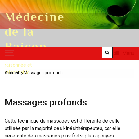
Skip to content
Médecine
de la
Raison
Menu
une médecine
raisonnée et
raisonnable
Accueil
Massages profonds
Massages profonds
Cette technique de massages est différente de celle
utilisée par la majorité des kinésithérapeutes, car elle
nécessite des massages plus forts, plus appuyés.