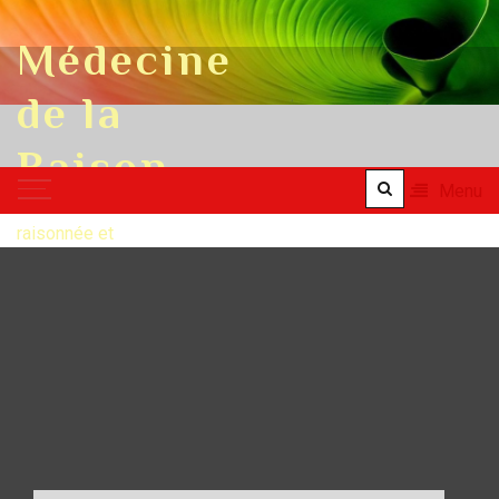
Skip to content
Médecine
de la
Raison
Menu
une médecine
raisonnée et
raisonnable