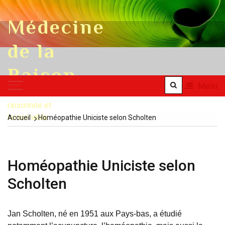
Skip to content
Médecine
de la
Raison
Menu
une médecine
raisonnée et
raisonnable
Accueil
Homéopathie Uniciste selon Scholten
Homéopathie Uniciste selon
Scholten
Jan Scholten, né en 1951 aux Pays-bas, a étudié