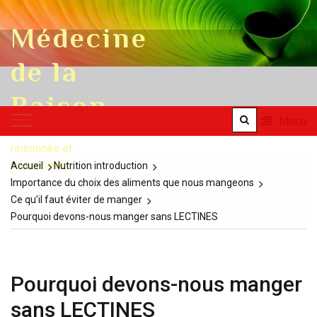
Skip to content
Médecine
de la
Raison
Menu
une médecine
raisonnée et
raisonnable
Accueil
Nutrition introduction
Importance du choix des aliments que nous mangeons
Ce qu’il faut éviter de manger
Pourquoi devons-nous manger sans LECTINES
Pourquoi devons-nous manger
sans LECTINES