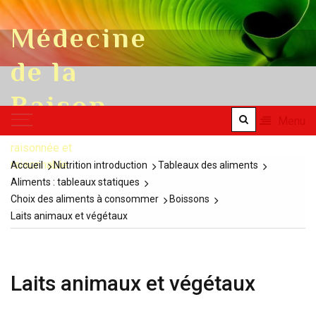
Skip to content
Médecine
de la
Raison
Menu
une médecine
raisonnée et
raisonnable
Accueil
Nutrition introduction
Tableaux des aliments
Aliments : tableaux statiques
Choix des aliments à consommer
Boissons
Laits animaux et végétaux
Laits animaux et végétaux