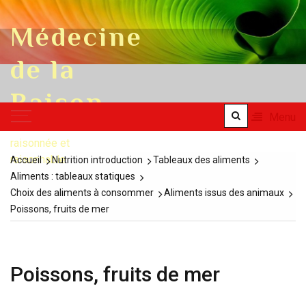
Skip to content
Médecine
de la
Raison
Menu
une médecine
raisonnée et
raisonnable
Accueil
Nutrition introduction
Tableaux des aliments
Aliments : tableaux statiques
Choix des aliments à consommer
Aliments issus des animaux
Poissons, fruits de mer
Poissons, fruits de mer