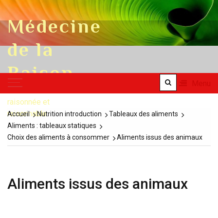
Skip to content
Médecine
de la
Raison
Menu
une médecine
raisonnée et
raisonnable
Accueil
Nutrition introduction
Tableaux des aliments
Aliments : tableaux statiques
Choix des aliments à consommer
Aliments issus des animaux
Aliments issus des animaux